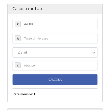
Calcolo mutuo
€
%
15 anni
€
Rata mensile:
€