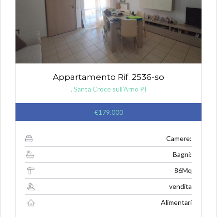
Appartamento Rif. 2536-so
, Santa Croce sull'Arno PI
€179.000
Camere:
Bagni:
86Mq
vendita
Alimentari