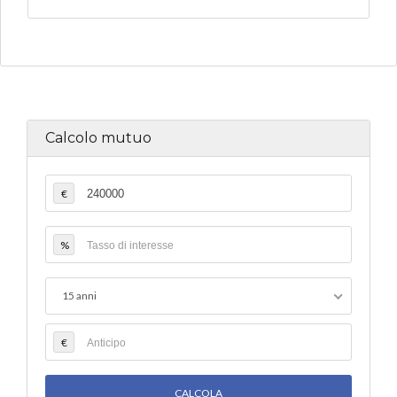
Calcolo mutuo
€
%
15 anni
€