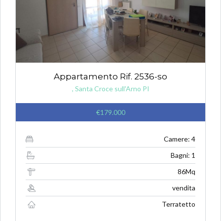
Appartamento Rif. 2536-so
, Santa Croce sull'Arno PI
€179.000
Camere: 4
Bagni: 1
86Mq
vendita
Terratetto