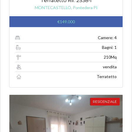
Terratetto Rif. 2538-l
MONTECASTELLO, Pontedera PI
€149.000
Camere: 4
Bagni: 1
210Mq
vendita
Terratetto
RESIDENZIALE