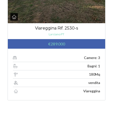
Viareggina Rif. 2530-s
Larciano PT
€289.000
Camere: 3
Bagni: 1
180Mq
vendita
Viareggina