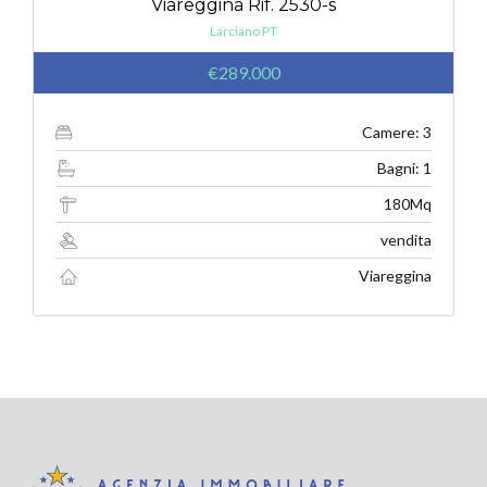
Viareggina Rif. 2530-s
Larciano PT
€289.000
Camere: 3
Bagni: 1
180Mq
vendita
Viareggina