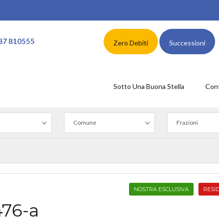
87 810555
Zero Debiti
Successioni
Sotto Una Buona Stella
Cont
Comune
Frazioni
NOSTRA ESCLUSIVA
RESI
476-a