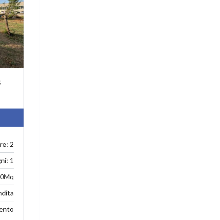
s
e: 2
ni: 1
80Mq
ndita
ento