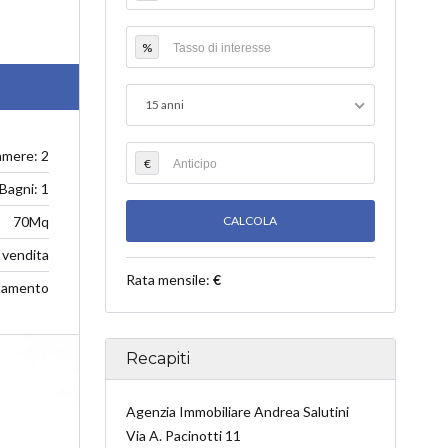
%
15 anni
mere: 2
€
Bagni: 1
70Mq
vendita
Rata mensile:
€
tamento
Recapiti
Agenzia Immobiliare Andrea Salutini
Via A. Pacinotti 11