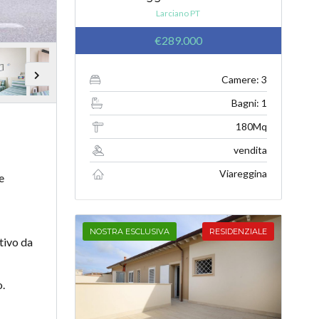
Larciano PT
€289.000
Camere: 3
Bagni: 1
180Mq
vendita
Viareggina
e
NOSTRA ESCLUSIVA
RESIDENZIALE
tivo da
o.