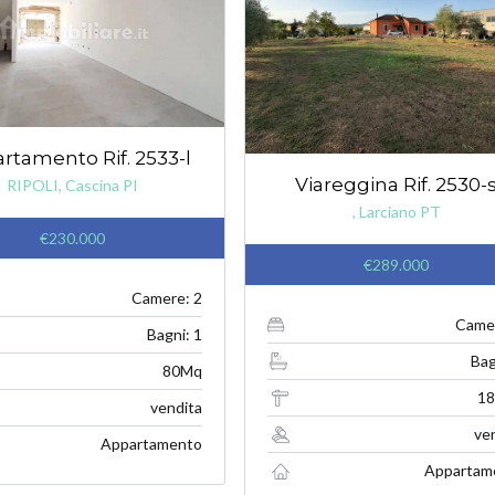
rtamento Rif. 2533-l
Viareggina Rif. 2530-
RIPOLI, Cascina PI
, Larciano PT
€230.000
€289.000
Camere: 2
Camer
Bagni: 1
Bag
80Mq
1
vendita
ve
Appartamento
Appartam