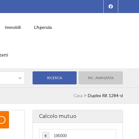
Immobili
L’Agenzia
atti
RIC. AVANZATA
Casa
Duplex Rif. 1284-sl
O
Calcolo mutuo
€