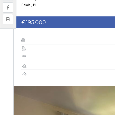
Palaia , PI
€195.000