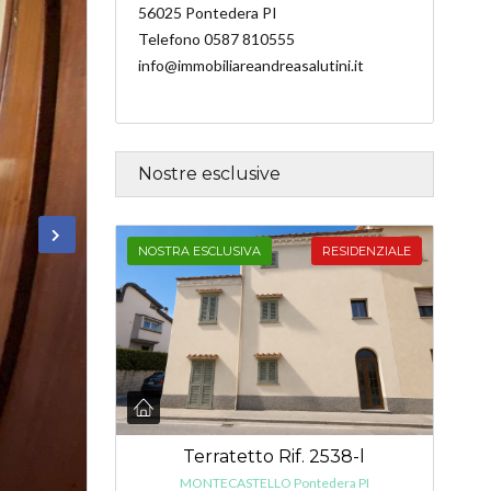
56025 Pontedera PI
Telefono 0587 810555
info@immobiliareandreasalutini.it
Nostre esclusive
NOSTRA ESCLUSIVA
RESIDENZIALE
Terratetto Rif. 2538-l
MONTECASTELLO Pontedera PI