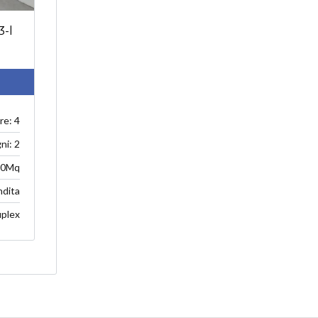
3-l
e: 4
ni: 2
80Mq
ndita
plex