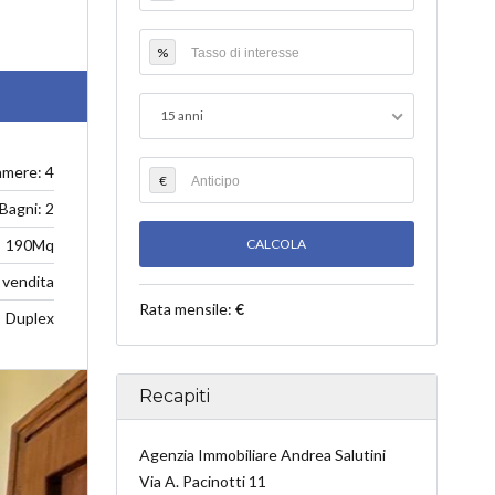
%
15 anni
mere: 4
€
Bagni: 2
190Mq
vendita
Rata mensile:
€
Duplex
Recapiti
Agenzia Immobiliare Andrea Salutini
Via A. Pacinotti 11