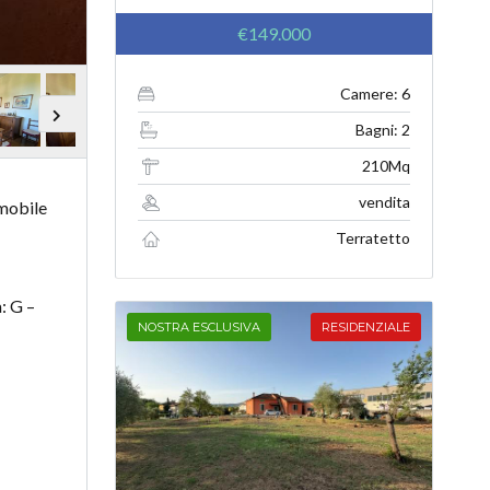
€149.000
Camere: 6
Bagni: 2
210Mq
vendita
mmobile
Terratetto
: G –
NOSTRA ESCLUSIVA
RESIDENZIALE