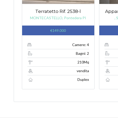
Terratetto Rif. 2538-l
Appar
MONTECASTELLO, Pontedera PI
, 
€149.000
Camere: 4
Bagni: 2
210Mq
vendita
Duplex