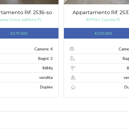
tamento Rif. 2536-so
Appartamento Rif. 253
Santa Croce sull'Arno PI
RIPOLI, Cascina PI
€179.000
€230.000
Camere: 4
Camer
Bagni: 2
Bag
86Mq
vendita
ve
Duplex
Du