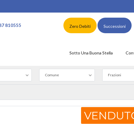
87 810555
Zero Debiti
Successioni
Sotto Una Buona Stella
Cont
Comune
Frazioni
VENDUT