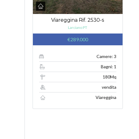
Viareggina Rif. 2530-s
Larciano PT
€289.000
Camere: 3
Bagni: 1
180Mq
vendita
Viareggina