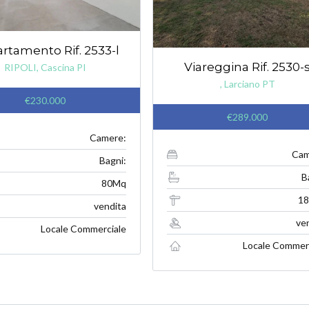
rtamento Rif. 2533-l
Viareggina Rif. 2530-
RIPOLI, Cascina PI
, Larciano PT
€230.000
€289.000
Camere:
Cam
Bagni:
B
80Mq
1
vendita
ve
Locale Commerciale
Locale Commer