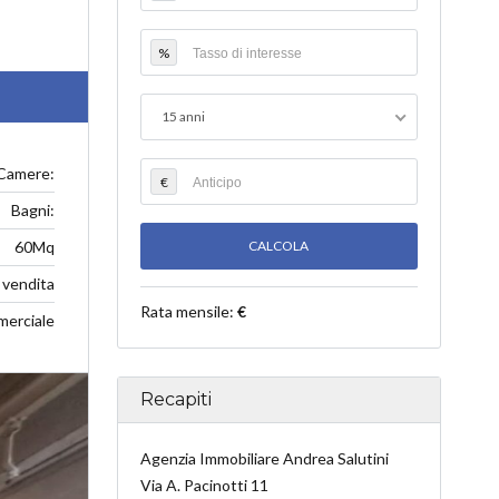
%
15 anni
Camere:
€
Bagni:
60Mq
vendita
Rata mensile:
€
merciale
Recapiti
Agenzia Immobiliare Andrea Salutini
Via A. Pacinotti 11