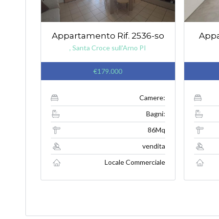
Appartamento Rif. 2536-so
Appa
, Santa Croce sull'Arno PI
€179.000
Camere:
Bagni:
86Mq
vendita
Locale Commerciale