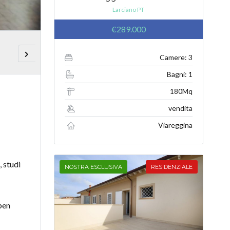
Larciano PT
€289.000
Camere: 3
Bagni: 1
180Mq
vendita
Viareggina
, studi
NOSTRA ESCLUSIVA
RESIDENZIALE
 ben