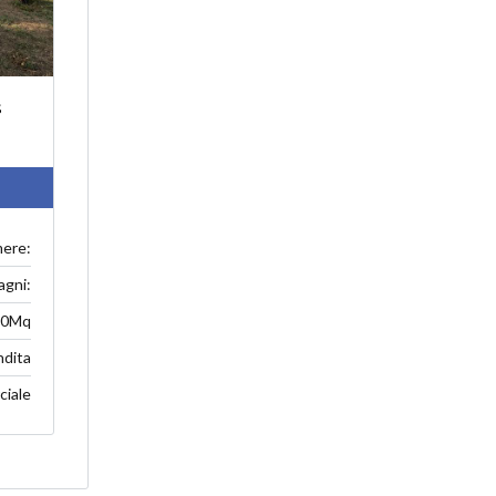
s
ere:
agni:
80Mq
ndita
ciale