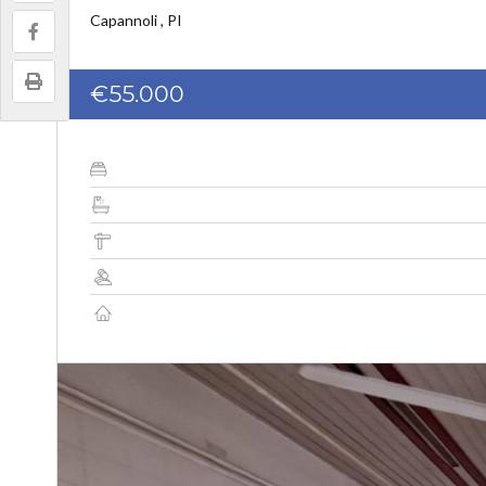
Capannoli , PI
€55.000