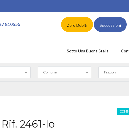
87 810555
Zero Debiti
Successioni
Sotto Una Buona Stella
Cont
Comune
Frazioni
COMM
if. 2461-lo