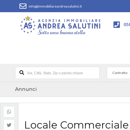
info@immobiliareandreasalutini.it
05
Contratto
Annunci
Locale Commerciale R