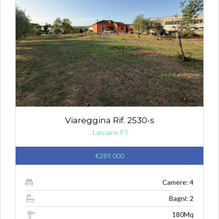
Viareggina Rif. 2530-s
, Larciano PT
€289.000
Camere: 4
Bagni: 2
180Mq