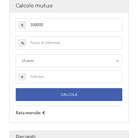
Calcolo mutuo
€
%
15 anni
€
Rata mensile:
€
Recapiti