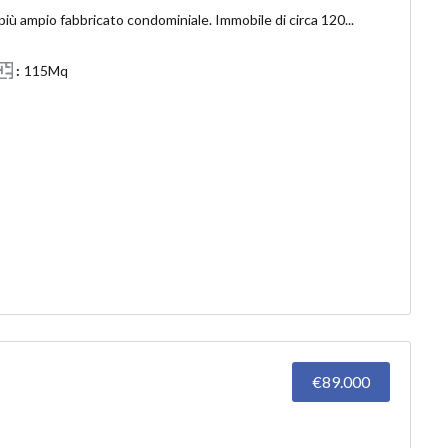
più ampio fabbricato condominiale. Immobile di circa 120...
115Mq
€89.000