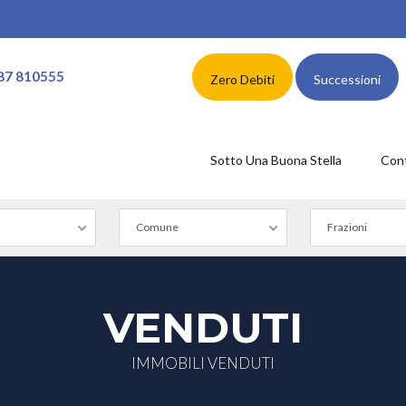
87 810555
Zero Debiti
Successioni
Sotto Una Buona Stella
Cont
Comune
Frazioni
VENDUTI
IMMOBILI VENDUTI