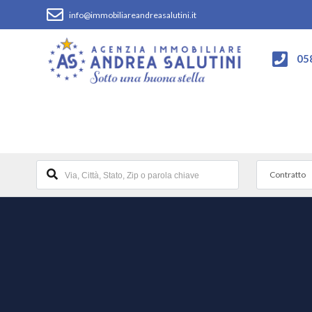
info@immobiliareandreasalutini.it
05
Contratto