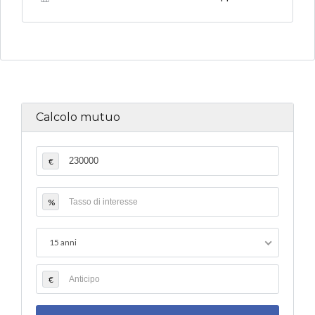
Calcolo mutuo
€
%
15 anni
€