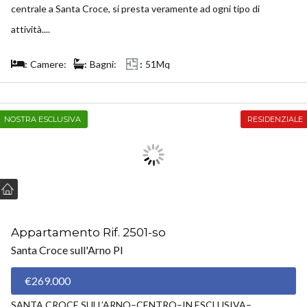
centrale a Santa Croce, si presta veramente ad ogni tipo di
attività....
Camere:
Bagni:
51Mq
NOSTRA ESCLUSIVA
RESIDENZIALE
Appartamento Rif. 2501-so
Santa Croce sull'Arno PI
€269.000
SANTA CROCE SULL’ARNO–CENTRO–IN ESCLUSIVA–