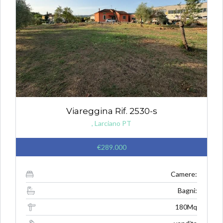
Viareggina Rif. 2530-s
, Larciano PT
€289.000
Camere:
Bagni:
180Mq