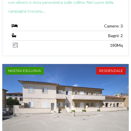
con uliveto e vista panoramica sulle colline. Nel cuore della
campagna toscana,...
Camere: 3
Bagni: 2
180Mq
NOSTRA ESCLUSIVA
RESIDENZIALE