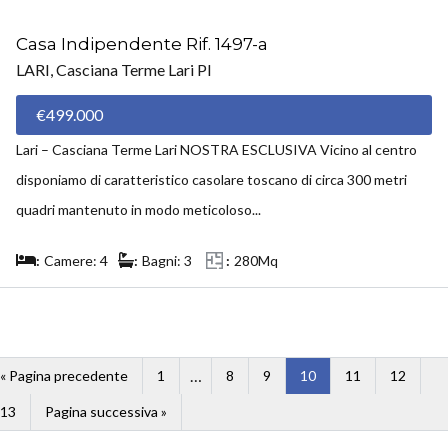
Casa Indipendente Rif. 1497-a
LARI, Casciana Terme Lari PI
€499.000
Lari – Casciana Terme Lari NOSTRA ESCLUSIVA Vicino al centro
disponiamo di caratteristico casolare toscano di circa 300 metri
quadri mantenuto in modo meticoloso...
Camere: 4
Bagni: 3
280Mq
…
« Pagina precedente
1
8
9
10
11
12
13
Pagina successiva »