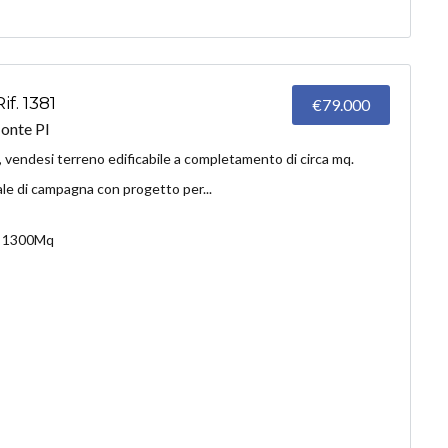
f. 1381
€79.000
onte PI
 vendesi terreno edificabile a completamento di circa mq.
ale di campagna con progetto per...
1300Mq