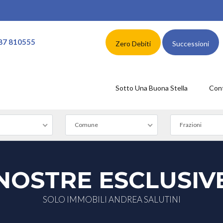
87 810555
Zero Debiti
Successioni
Sotto Una Buona Stella
Cont
Comune
Frazioni
NOSTRE ESCLUSIV
SOLO IMMOBILI ANDREA SALUTINI