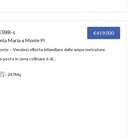
 1388-s
€419.000
a Maria a Monte PI
nte – Vendesi villetta bifamiliare dalle ampe metrature
 posto in zona collinare è di...
247Mq