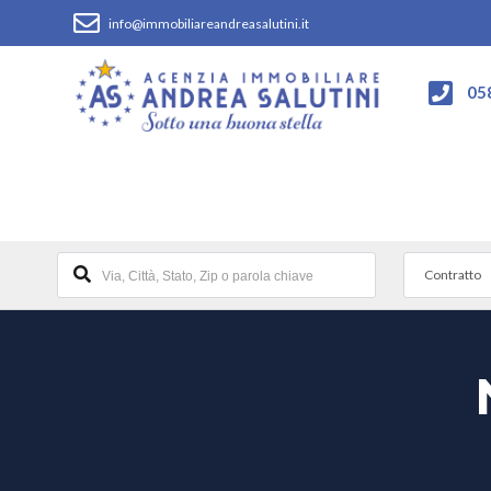
info@immobiliareandreasalutini.it
05
Contratto