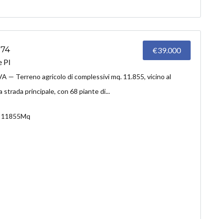
374
€39.000
 PI
erreno agricolo di complessivi mq. 11.855, vicino al
 strada principale, con 68 piante di...
11855Mq